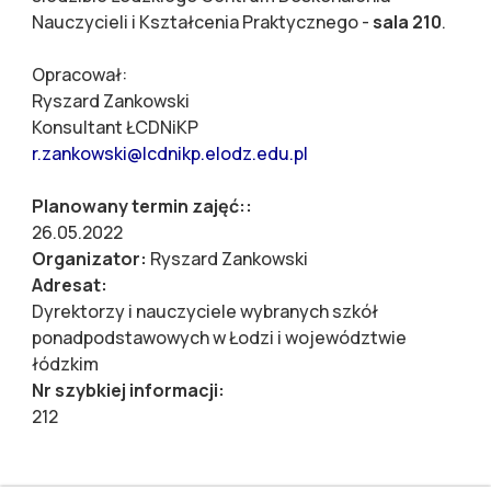
Nauczycieli i Kształcenia Praktycznego -
sala 210
.
Opracował:
Ryszard Zankowski
Konsultant ŁCDNiKP
r.zankowski@lcdnikp.elodz.edu.pl
Planowany termin zajęć::
26.05.2022
Organizator:
Ryszard Zankowski
Adresat:
Dyrektorzy i nauczyciele wybranych szkół
ponadpodstawowych w Łodzi i województwie
łódzkim
Nr szybkiej informacji:
212