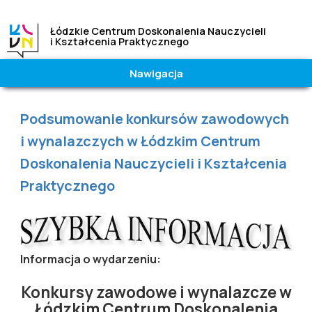
Łódzkie Centrum Doskonalenia Nauczycieli
i Kształcenia Praktycznego
Nawigacja
Wielkość
Kontrast
czcionki
|
Wysoki
Jesteś tutaj
Podsumowanie konkursów zawodowych
A
A
A
Normalny
i wynalazczych w Łódzkim Centrum
Doskonalenia Nauczycieli i Kształcenia
Praktycznego
Informacja o wydarzeniu:
Konkursy zawodowe i wynalazcze w
Łódzkim Centrum Doskonalenia