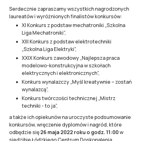
Serdecznie zapraszamy wszystkich nagrodzonych
laureatów i wyróżnionych finalistów konkursów:
XI Konkurs z podstaw mechatroniki „Szkolna
Liga Mechatroniki”,
XIII Konkurs z podstaw elektrotechniki
„Szkolna Liga Elektryki”,
XXIX Konkurs zawodowy „Najlepsza praca
modelowo-konstrukcyjna w szkołach
elektrycznych i elektronicznych”,
Konkurs wynalazczy „Myśl kreatywnie – zostań
wynalazcą”,
Konkurs twórczości technicznej „Mistrz
techniki - to ja”,
a także ich opiekunów na uroczyste podsumowanie
konkursów, wręczenie dyplomów i nagród, które
odbędzie się
26 maja 2022 roku o godz. 11:00
w
siedzibie Łódzkiego Centrum Doskonalenia