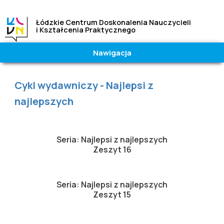
Łódzkie Centrum Doskonalenia Nauczycieli
i Kształcenia Praktycznego
Nawigacja
Wielkość
Kontrast
czcionki
|
Wysoki
Jesteś tutaj
Cykl wydawniczy - Najlepsi z
A
A
A
Normalny
najlepszych
Seria: Najlepsi z najlepszych
Zeszyt 16
Seria: Najlepsi z najlepszych
Zeszyt 15