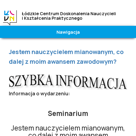
Łódzkie Centrum Doskonalenia Nauczycieli
i Kształcenia Praktycznego
Nawigacja
Wielkość
Kontrast
czcionki
|
Wysoki
Jesteś tutaj
Jestem nauczycielem mianowanym, co
A
A
A
Normalny
dalej z moim awansem zawodowym?
Informacja o wydarzeniu:
Seminarium
Jestem nauczycielem mianowanym,
co dalej z moim awansem