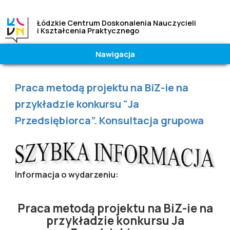
Łódzkie Centrum Doskonalenia Nauczycieli
i Kształcenia Praktycznego
Nawigacja
Wielkość
Kontrast
czcionki
|
Wysoki
Jesteś tutaj
Praca metodą projektu na BiZ-ie na
A
A
A
Normalny
przykładzie konkursu "Ja
Przedsiębiorca”. Konsultacja grupowa
Informacja o wydarzeniu:
Praca metodą projektu na BiZ-ie na
przykładzie konkursu Ja