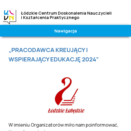
Łódzkie Centrum Doskonalenia Nauczycieli
i Kształcenia Praktycznego
Nawigacja
Wielkość
Kontrast
czcionki
|
Wysoki
Jesteś tutaj
„PRACODAWCA KREUJĄCY I
A
A
A
Normalny
WSPIERAJĄCY EDUKACJĘ 2024”
W imieniu Organizatorów miło nam poinformować,