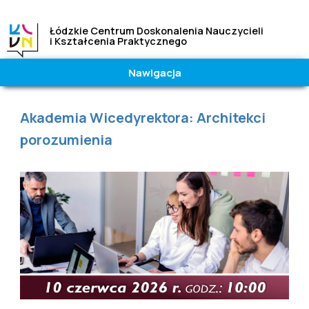
Łódzkie Centrum Doskonalenia Nauczycieli
i Kształcenia Praktycznego
Nawigacja
Wielkość
Kontrast
czcionki
|
Wysoki
Jesteś tutaj
Akademia Wicedyrektora: Architekci
A
A
A
Normalny
porozumienia