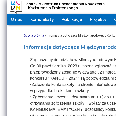
Łódzkie Centrum Doskonalenia Nauczycieli
i Kształcenia Praktycznego
O nas
Komunikaty
Publikacje
Projekty
Jesteś tutaj
Strona główna
» Informacja dotycząca Międzynarodowego Konk
Informacja dotycząca Międzynaro
Zapraszamy do udziału w Międzynarodowym
Od 30 października 2023 r. można zgłaszać n
przeprowadzony zostanie w czwartek 21marca o
konkursu "KANGUR 2024" są odpowiedzialni za
•Założenie konta szkoły na stronie internetow
w przypadku braku konta szkoły.
• Zgłoszenie uczestników(minimum 10 ) do 31 
otrzymaniu zgłoszenia szkoły i wpłaty za ucz
KANGUR MATEMATYCZNY- uczestnicy konkursu 
•Systematyczne logowanie się na koncie szkoł