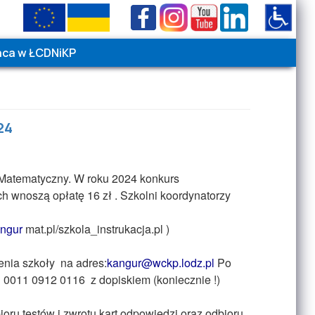
aca w ŁCDNiKP
Wielkość czcionki
Kontrast
A
A
A
Wysoki
|
Normalny
24
 Matematyczny. W roku 2024 konkurs
h wnoszą opłatę 16 zł . Szkolni koordynatorzy
ngur
mat.pl/szkola_instrukacja.pl )
enia szkoły na adres:
kangur@wckp.lodz.pl
Po
1 0011 0912 0116 z dopiskiem (koniecznie !)
ru testów i zwrotu kart odpowiedzi oraz odbioru