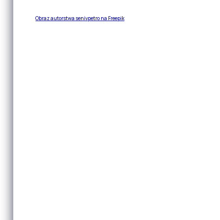
Obraz autorstwa senivpetro na Freepik