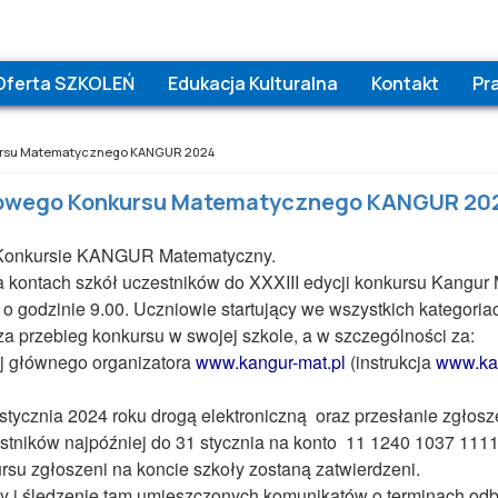
Oferta SZKOLEŃ
Edukacja Kulturalna
Kontakt
Pr
ursu Matematycznego KANGUR 2024
dowego Konkursu Matematycznego KANGUR 20
 Konkursie KANGUR Matematyczny.
a kontach szkół uczestników do XXXIII edycji konkursu Kangur
 godzinie 9.00. Uczniowie startujący we wszystkich kategoriac
 przebieg konkursu w swojej szkole, a w szczególności za:
ej głównego organizatora
www.kangur-mat.pl
(instrukcja
www.ka
stycznia 2024 roku drogą elektroniczną oraz przesłanie zgłosz
estników najpóźniej do 31 stycznia na konto 11 1240 1037 111
zgłoszeni na koncie szkoły zostaną zatwierdzeni.
y i śledzenie tam umieszczonych komunikatów o terminach odbio