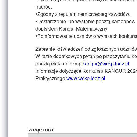
nagród.
•Zgodny z regulaminem przebieg zawodów.
•Dostarczenie lub wysłanie pocztą kart odpow
dopiskiem Kangur Matematyczny
•Poinformowanie uczniów o wynikach konkursu
Zebranie oświadczeń od zgłoszonych uczniów 
W razie dodatkowych pytań po przeczytaniu k
pocztą elektroniczną:
kangur@wckp.lodz.pl
Informacje dotyczące Konkursu KANGUR 2024 i
Praktycznego
www.wckp.lodz.pl
załączniki: