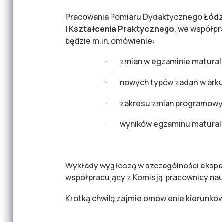
Pracowania Pomiaru Dydaktycznego
Łódz
i Kształcenia Praktycznego
, we współpr
będzie m.in. omówienie:
· zmian w egzaminie maturaln
· nowych typów zadań w arku
· zakresu zmian programowych
· wyników egzaminu maturalne
Wykłady wygłoszą w szczególności ekspe
współpracujący z Komisją pracownicy na
Krótką chwilę zajmie omówienie kierunk