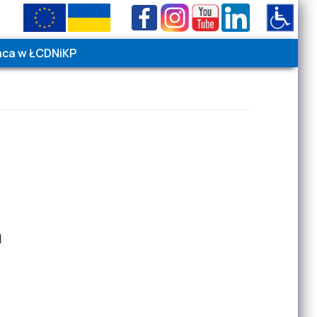
aca w ŁCDNiKP
Wielkość czcionki
Kontrast
A
A
A
Wysoki
|
Normalny
I