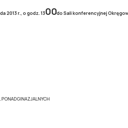
00
 2013 r., o godz. 13
do Sali konferencyjnej Okręgowe
Ł PONADGINAZJALNYCH