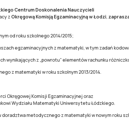
kiego Centrum Doskonalenia Nauczycieli
acy z
Okręgową Komisją Egzaminacyjną w Łodzi
,
zaprasza
ym od roku szkolnego 2014/2015;
szach egzaminacyjnych z matematyki, w tym zadań kodow
 wynikających z „powrotu” elementów rachunku różniczkow
go z matematyki w roku szkolnym 2013/2014.
rci Okręgowej Komisji Egzaminacyjnej oraz
ukowi Wydziału Matematyki Uniwersytetu Łódzkiego.
ów doradztwa metodycznego z matematyki w nowym roku sz