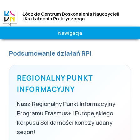
Łódzkie Centrum Doskonalenia Nauczycieli
i Kształcenia Praktycznego
Nawigacja
Wielkość
Kontrast
czcionki
|
Wysoki
Jesteś tutaj
Podsumowanie działań RPI
A
A
A
Normalny
REGIONALNY PUNKT
INFORMACYJNY
Nasz Regionalny Punkt Informacyjny
Programu Erasmus+ i Europejskiego
Korpusu Solidarności kończy udany
sezon!