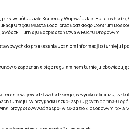
y, przy współudziale Komendy Wojewódzkiej Policji w Łod
dukacji Urzędu Miasta Łodzi oraz Łódzkiego Centrum Doskon
ojewódzki Turnieju Bezpieczeństwa w Ruchu Drogowym.
stawowych do przekazania uczniom informacji o turnieju i
kunów o zapoznanie się z regulaminem turnieju obowiązują
na terenie województwa łódzkiego, w wyniku eliminacji szk
ach turnieju. W przypadku szkół aspirujących do finału ogó
inni przygotowywać zespół w składzie 4 osobowym /2+2/ w w
yzję o korzystaniu z rowerów 24-calowych