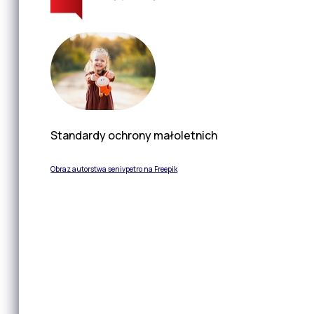
Standardy ochrony małoletnich
Obraz autorstwa senivpetro na Freepik