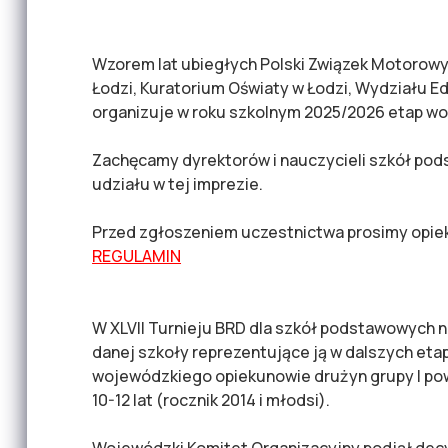
Wzorem lat ubiegłych Polski Związek Motorow
Łodzi, Kuratorium Oświaty w Łodzi, Wydziału E
organizuje w roku szkolnym 2025/2026 etap w
Zachęcamy dyrektorów i nauczycieli szkół pod
udziału w tej imprezie.
Przed zgłoszeniem uczestnictwa prosimy opie
REGULAMIN
W XLVII Turnieju BRD dla szkół podstawowych 
danej szkoły reprezentujące ją w dalszych etap
wojewódzkiego opiekunowie drużyn grupy I pow
10-12 lat (rocznik 2014 i młodsi).
Wojewódzki Komitet Organizacyjny podjął dec