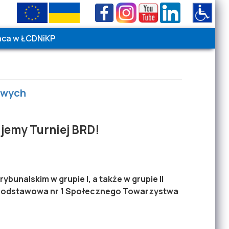
aca w ŁCDNiKP
Wielkość czcionki
Kontrast
A
A
A
Wysoki
|
Normalny
owych
jemy Turniej BRD!
bunalskim w grupie I, a także w grupie II
 Podstawowa nr 1 Społecznego Towarzystwa