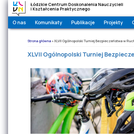
Łódzkie Centrum Doskonalenia Nauczycieli
i Kształcenia Praktycznego
O nas
Komunikaty
Publikacje
Projekty
Jesteś tutaj
Strona główna
» XLVII Ogólnopolski Turniej Bezpieczeństwa w R
XLVII Ogólnopolski Turniej Bezpie