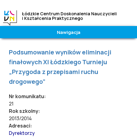
Łódzkie Centrum Doskonalenia Nauczycieli
i Kształcenia Praktycznego
Nawigacja
Wielkość
Kontrast
czcionki
|
Wysoki
Jesteś tutaj
Podsumowanie wyników eliminacji
A
A
A
Normalny
finałowych XI Łódzkiego Turnieju
„Przygoda z przepisami ruchu
drogowego”
Nr komunikatu:
21
Rok szkolny:
2013/2014
Adresaci:
Dyrektorzy