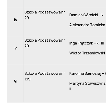
Szkoła Podstawowa nr
Damian Górnicki – kl. I
29
IV
Aleksandra Tomicka – 
Szkoła Podstawowa nr
Inga Frątczak – kl. III
79
V
Wiktor Trześniowski – 
Szkoła Podstawowa nr
Karolina Samosiej – kl.
199
VI
Martyna Stawiszyńsk
II