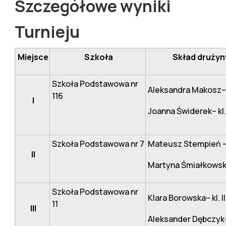
Szczegółowe wyniki
Turnieju
Miejsce
Szkoła
Skład drużyn
Szkoła Podstawowa nr
Aleksandra Makosz– kl
116
I
Joanna Świderek– kl. 
Szkoła Podstawowa nr 7
Mateusz Stempień – kl
II
Martyna Śmiałkowska 
Szkoła Podstawowa nr
Klara Borowska– kl. II
11
III
Aleksander Dębczyk– k