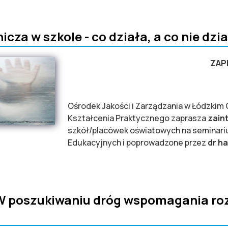
I NAUCZYCIELI DOBRE PRAKTYKI KSZTAŁCENIA ZAWODOWEGO MODU
za w szkole - co działa, a co nie dzia
ZAP
Ośrodek Jakości i Zarządzania w Łódzkim 
Kształcenia Praktycznego zaprasza
zain
szkół/placówek oświatowych na seminari
Edukacyjnych i poprowadzone przez
dr h
szkole - co działa, a co nie działa w profilaktyce?
W poszukiwaniu dróg wspomagania ro