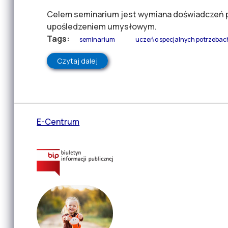
Celem seminarium jest wymiana doświadczeń 
upośledzeniem umysłowym.
Tags:
seminarium
uczeń o specjalnych potrzeba
Czytaj dalej
wpis Zaproszenie na seminarium W p
E-Centrum