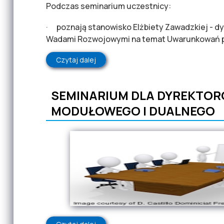
Podczas seminarium uczestnicy:
· poznają stanowisko Elżbiety Zawadzkiej - d
Wadami Rozwojowymi na temat Uwarunkowań p
Czytaj dalej
wpis NOWA ROLA PORADNI W KOMPLE
SEMINARIUM DLA DYREKTOR
MODUŁOWEGO I DUALNEGO