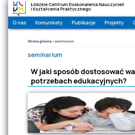
Łódzkie Centrum Doskonalenia Nauczycieli
i Kształcenia Praktycznego
O nas
Komunikaty
Publikacje
Projekty
Jesteś tutaj
Strona główna
» seminarium
seminarium
W jaki sposób dostosować wa
potrzebach edukacyjnych?