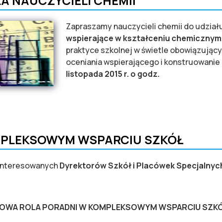
A NAUCZYCIELI CHEMII
Zapraszamy nauczycieli chemii do udzia
wspierające w kształceniu chemicznym
praktyce szkolnej w świetle obowiązując
oceniania wspierającego i konstruowanie
listopada 2015 r. o godz.
UCZYCIELI CHEMII
MPLEKSOWYM WSPARCIU SZKÓŁ
interesowanych
Dyrektorów Szkół i Placówek Specjalny
OWA ROLA PORADNI W KOMPLEKSOWYM WSPARCIU SZK