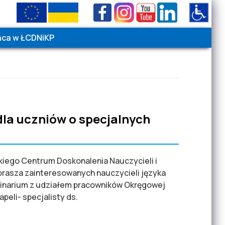
aca w ŁCDNiKP
Wielkość czcionki
Kontrast
A
A
A
Wysoki
|
Normalny
dla uczniów o specjalnych
iego Centrum Doskonalenia Nauczycieli i
rasza zainteresowanych nauczycieli języka
inarium z udziałem pracowników Okręgowej
peli- specjalisty ds.