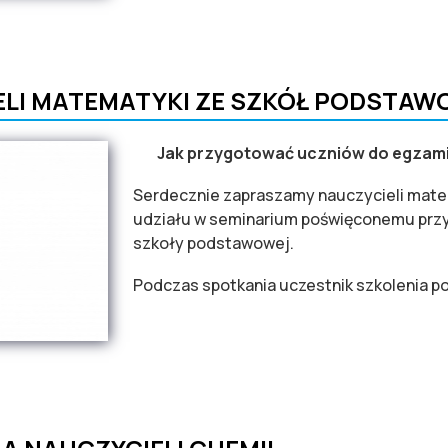
i i formy egzaminu ósmoklasisty dla uczniów o specjalnych potrz
ELI MATEMATYKI ZE SZKÓŁ PODSTAW
Jak przygotować uczniów do egzami
Serdecznie zapraszamy nauczycieli mate
udziału w seminarium poświęconemu przy
szkoły podstawowej.
Podczas spotkania uczestnik szkolenia po
MATEMATYKI ZE SZKÓŁ PODSTAWOWYCH I GIMNAZJÓW