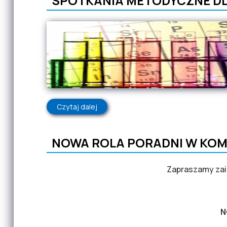
SPOTKANIA METODYCZNE DL
Czytaj dalej
wpis SPOTKANIA METODYCZNE DLA NA
NOWA ROLA PORADNI W KO
Zapraszamy za
N