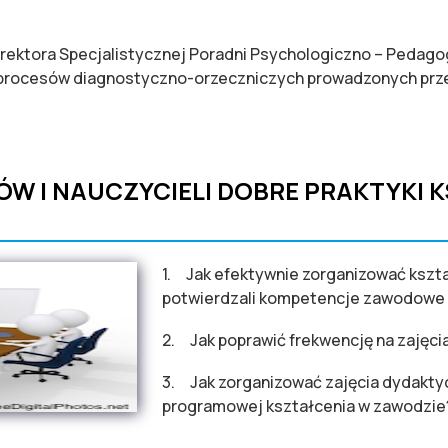
yrektora Specjalistycznej Poradni Psychologiczno – Pedag
rocesów diagnostyczno-orzeczniczych prowadzonych prze
KSOWYM WSPARCIU SZKÓŁ
ÓW I NAUCZYCIELI DOBRE PRAKTYKI
1. Jak efektywnie zorganizować kszt
potwierdzali kompetencje zawodowe
2. Jak poprawić frekwencję na zajęci
3. Jak zorganizować zajęcia dydakty
programowej kształcenia w zawodzie