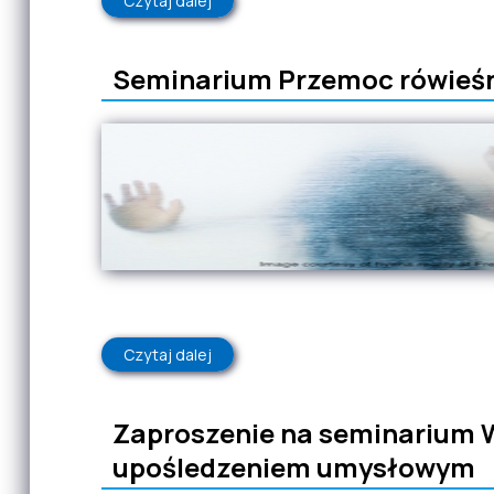
Czytaj dalej
wpis SEMINARIUM DLA DYREKTORÓW 
Seminarium Przemoc rówieśnic
Czytaj dalej
wpis Seminarium Przemoc rówieśnicza w 
Zaproszenie na seminarium 
upośledzeniem umysłowym