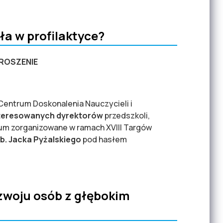
ŁOWEGO I DUALNEGO
ła w profilaktyce?
ROSZENIE
Centrum Doskonalenia Nauczycieli i
teresowanych dyrektorów
przedszkoli,
um zorganizowane w ramach XVIII Targów
ab. Jacka Pyżalskiego
pod hasłem
zwoju osób z głębokim