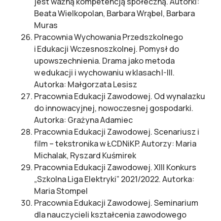
jest ważną kompetencją społeczną. Autorki:
Beata Wielkopolan, Barbara Wrąbel, Barbara
Muras
Pracownia Wychowania Przedszkolnego
i Edukacji Wczesnoszkolnej. Pomysł do
upowszechnienia. Drama jako metoda
w edukacji i wychowaniu w klasach I-III.
Autorka: Małgorzata Lesisz
Pracownia Edukacji Zawodowej. Od wynalazku
do innowacyjnej, nowoczesnej gospodarki.
Autorka: Grażyna Adamiec
Pracownia Edukacji Zawodowej. Scenariusz i
film – tekstronika w ŁCDNiKP. Autorzy: Maria
Michalak, Ryszard Kuśmirek
Pracownia Edukacji Zawodowej. XIII Konkurs
„Szkolna Liga Elektryki” 2021/2022. Autorka:
Maria Stompel
Pracownia Edukacji Zawodowej. Seminarium
dla nauczycieli kształcenia zawodowego