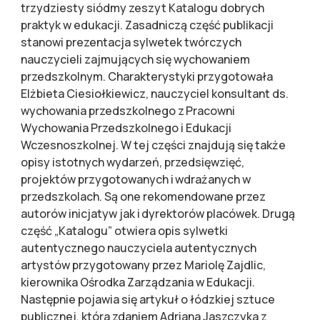
trzydziesty siódmy zeszyt Katalogu dobrych
praktyk w edukacji. Zasadniczą część publikacji
stanowi prezentacja sylwetek twórczych
nauczycieli zajmujących się wychowaniem
przedszkolnym. Charakterystyki przygotowała
Elżbieta Ciesiołkiewicz, nauczyciel konsultant ds.
wychowania przedszkolnego z Pracowni
Wychowania Przedszkolnego i Edukacji
Wczesnoszkolnej. W tej części znajdują się także
opisy istotnych wydarzeń, przedsięwzięć,
projektów przygotowanych i wdrażanych w
przedszkolach. Są one rekomendowane przez
autorów inicjatyw jak i dyrektorów placówek. Drugą
część „Katalogu” otwiera opis sylwetki
autentycznego nauczyciela autentycznych
artystów przygotowany przez Mariolę Zajdlic,
kierownika Ośrodka Zarządzania w Edukacji.
Następnie pojawia się artykuł o łódzkiej sztuce
publicznej, która zdaniem Adriana Jaszczyka z