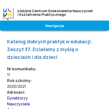
Łódzkie Centrum Doskonalenia Nauczycieli
i Kształcenia Praktycznego
Nawigacja
Wielkość
Kontrast
czcionki
|
Wysoki
Jesteś tutaj
Katalog dobrych praktyk w edukacji.
A
A
A
Normalny
Zeszyt 37. Działamy z myślą o
dzieciach i dla dzieci
Nr komunikatu:
11
Rok szkolny:
2020/2021
Adresaci:
Dyrektorzy
Nauczyciele