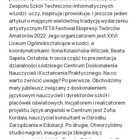
Zespołu Szkół Techniczno-Informatycznych
w Łodzi: uczy, inspiruje i prowokuje. I jeszcze jeden
artykuł o mającym wieloletnią tradycję wydarzeniu
artystycznym FETA Festiwal Ekspresji Twórców
Amatorów 2022. Jego organizatorem jest XXVI
Liceum Ogólnokształcące w Łodzi, a
koordynatorkami: Ilona Kolasińska-Wilczek, Beata
Sapela. Ostatnia, trzecia część to prezentacja
działalności Łódzkiego Centrum Doskonalenia
Nauczycieli i Kształcenia Praktycznego. Na co
warto zwrócić uwagę? Po pierwsze. Obchodzimy
mały jubileusz związany z doskonaleniem
językowym nauczycieli i dyrektorów szkół i
placówek oświatowych. Inicjatorem i realizatorem
projektu Język angielski w Centrum jest Zofia
Kordala, nauczyciel konsultant w Ośrodku
Zarządzania w Edukacji. Po drugie. Otworzyliśmy
studio nagrań, inauguracja zbiegła się z