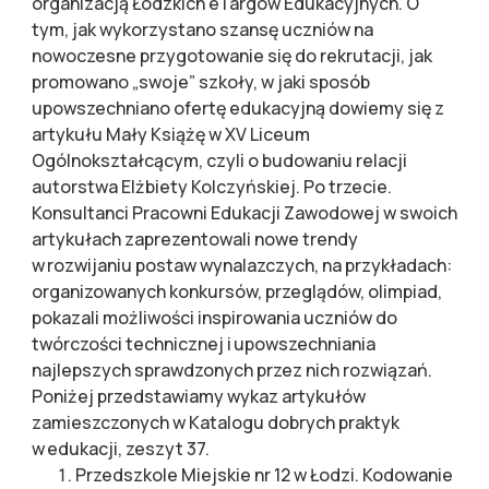
organizacją Łódzkich eTargów Edukacyjnych. O
tym, jak wykorzystano szansę uczniów na
nowoczesne przygotowanie się do rekrutacji, jak
promowano „swoje” szkoły, w jaki sposób
upowszechniano ofertę edukacyjną dowiemy się z
artykułu Mały Książę w XV Liceum
Ogólnokształcącym, czyli o budowaniu relacji
autorstwa Elżbiety Kolczyńskiej. Po trzecie.
Konsultanci Pracowni Edukacji Zawodowej w swoich
artykułach zaprezentowali nowe trendy
w rozwijaniu postaw wynalazczych, na przykładach:
organizowanych konkursów, przeglądów, olimpiad,
pokazali możliwości inspirowania uczniów do
twórczości technicznej i upowszechniania
najlepszych sprawdzonych przez nich rozwiązań.
Poniżej przedstawiamy wykaz artykułów
zamieszczonych w Katalogu dobrych praktyk
w edukacji, zeszyt 37.
Przedszkole Miejskie nr 12 w Łodzi. Kodowanie